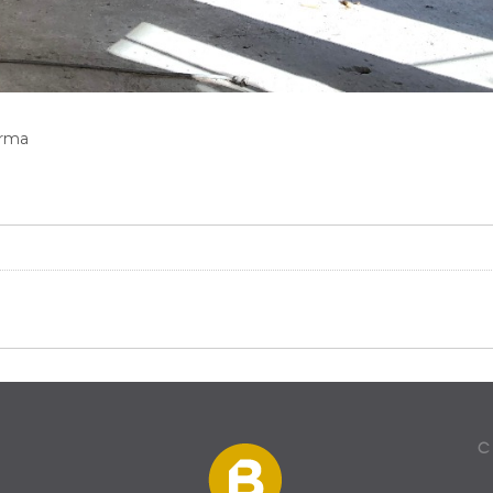
orma
C