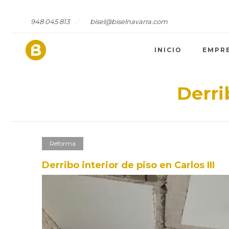
948 045 813
bisel@biselnavarra.com
INICIO
EMPR
Derri
Reforma
Derribo interior de piso en Carlos III