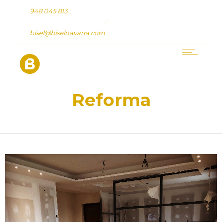
948 045 813
bisel@biselnavarra.com
Reforma