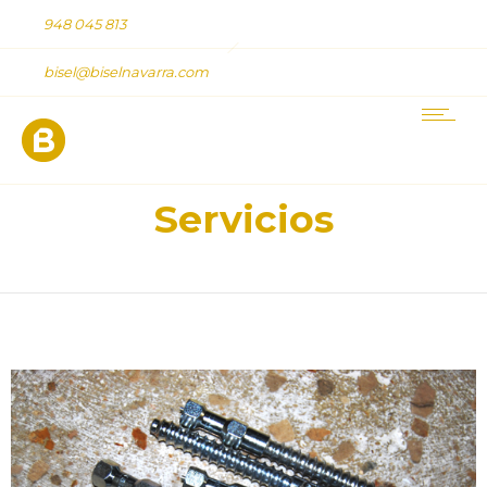
948 045 813
bisel@biselnavarra.com
Servicios